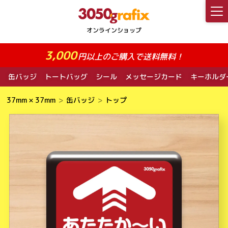
3,000
円以上のご購入で送料無料！
缶バッジ
トートバッグ
シール
メッセージカード
キーホルダ
37mm × 37mm
缶バッジ
トップ